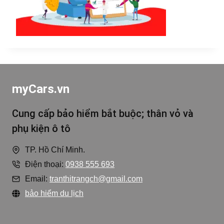
myCars.vn
Cung cấp bảo hiểm bắt buộc; thân vỏ và
phụ kiện ô tô
TP. Hồ Chí Minh.
Điện thoại:
0938 555 693
Email:
tranthitrangch@gmail.com
bảo hiểm du lịch