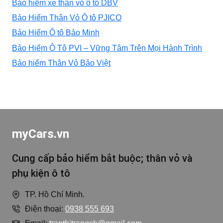
Bảo hiểm xe thân vỏ ô tô DBV
Bảo Hiểm Thân Vỏ Ô tô PJICO
Bảo Hiểm Ô tô Bảo Minh
Bảo Hiểm Ô Tô PVI – Vững Tâm Trên Mọi Hành Trình
Bảo hiểm Thân Vỏ Bảo Việt
myCars.vn
Cung cấp bảo hiểm bắt buộc; thân vỏ và
phụ kiện ô tô
TP. Hồ Chí Minh.
Điện thoại:
0938 555 693