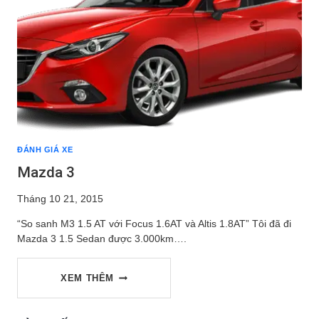
THẢM
LÓT
NỈ
CHO
ĐÁNH GIÁ XE
XE
Mazda 3
Tháng 10 21, 2015
HƠI
“So sanh M3 1.5 AT với Focus 1.6AT và Altis 1.8AT” Tôi đã đi
Mazda 3 1.5 Sedan được 3.000km….
MAZDA
XEM THÊM
3