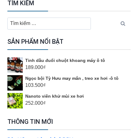
TÌM KIẾM
Tìm
kiếm
cho:
SẢN PHẨM NỔI BẬT
Tinh dầu đuổi chuột khoang máy ô tô
189.000
₫
Ngọc bội Tỳ Hưu may mắn , treo xe hơi -ô tô
103.500
₫
Nanoto viên khử mùi xe hơi
252.000
₫
THÔNG TIN MỚI