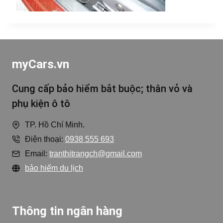
myCars.vn
Cung cấp bảo hiểm bắt buộc; thân vỏ và
phụ kiện ô tô
TP. Hồ Chí Minh.
Điện thoại:
0938 555 693
Email:
tranthitrangch@gmail.com
bảo hiểm du lịch
Thông tin ngân hàng