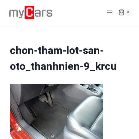
Skip
to
0
content
chon-tham-lot-san-
oto_thanhnien-9_krcu