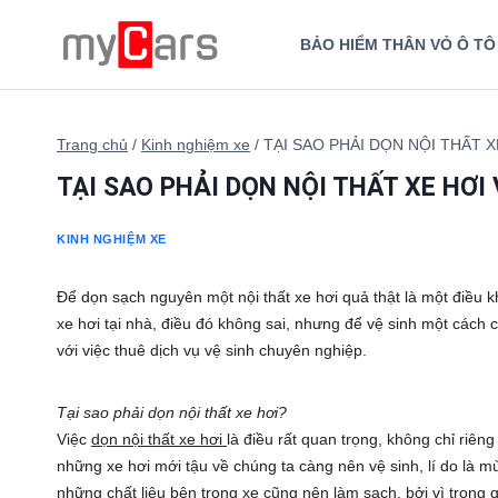
Skip
to
BẢO HIỂM THÂN VỎ Ô TÔ
content
Trang chủ
/
Kinh nghiệm xe
/
TẠI SAO PHẢI DỌN NỘI THẤT X
TẠI SAO PHẢI DỌN NỘI THẤT XE HƠI
KINH NGHIỆM XE
Để dọn sạch nguyên một nội thất xe hơi quả thật là một điều 
xe hơi tại nhà, điều đó không sai, nhưng để vệ sinh một cách c
với việc thuê dịch vụ vệ sinh chuyên nghiệp.
Tại sao phải dọn nội thất xe hơi?
Việc
dọn nội thất xe hơi
là điều rất quan trọng, không chỉ riê
những xe hơi mới tậu về chúng ta càng nên vệ sinh, lí do là 
những chất liệu bên trong xe cũng nên làm sạch, bởi vì trong q