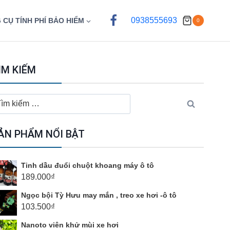
0938555693
 CỤ TÍNH PHÍ BẢO HIỂM
0
ÌM KIẾM
ìm
ếm
o:
ẢN PHẨM NỔI BẬT
Tinh dầu đuổi chuột khoang máy ô tô
189.000
₫
Ngọc bội Tỳ Hưu may mắn , treo xe hơi -ô tô
103.500
₫
Nanoto viên khử mùi xe hơi