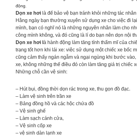
động.
Dọn xe hơi
là để bảo vệ bạn tránh khỏi những tác nhâ
Hằng ngày bạn thường xuyên sử dụng xe cho việc đi lại
mình, bạn có nghĩ nó là những nguyên nhân làm cho nhữn
công mình không, và đó cũng là lí do bạn nên dọn nội th
Dọn xe hơi l
à hành động làm tăng tính thẩm mĩ của ch
trạng tốt hơn khi lái xe: việc sử dụng một chiếc xe bốc 
cũng cảm thấy ngán ngẫm và ngại ngùng khi bước vào, dọ
xe, không những thế điều đó còn làm tăng giá trị chiếc
Những chỗ cần vệ sinh:
– Hút bụi, đồng thời dọn rác trong xe, thu gọn đồ đạc.
– Làm vệ sinh trên trần xe
– Bảng đồng hồ và các hộc chứa đồ
– Vệ sinh ghế
– Làm sạch cánh cửa,
– Vệ sinh cốp xe
– vệ sinh dàn lạnh xe