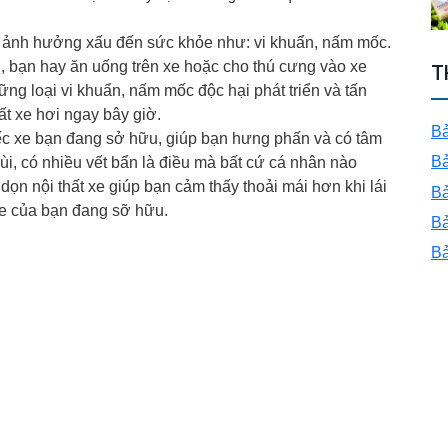
n ảnh hưởng xấu đến sức khỏe như: vi khuẩn, nấm mốc.
, bạn hay ăn uống trên xe hoặc cho thú cưng vào xe
T
g loại vi khuẩn, nấm mốc độc hại phát triển và tấn
ất xe hơi ngay bây giờ.
Bả
iếc xe bạn đang sở hữu, giúp bạn hưng phấn và có tâm
Bả
mùi, có nhiều vết bẩn là điều mà bất cứ cá nhân nào
n nội thất xe giúp bạn cảm thấy thoải mái hơn khi lái
Bả
 xe của bạn đang sỡ hữu.
Bả
Bả