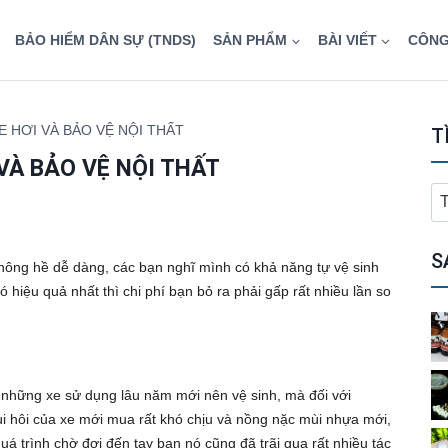
BẢO HIỂM DÂN SỰ (TNDS)
SẢN PHẨM
BÀI VIẾT
CÔNG
E HƠI VÀ BẢO VỆ NỘI THẤT
T
 VÀ BẢO VỆ NỘI THẤT
T
ki
ch
S
không hề dễ dàng, các bạn nghĩ mình có khả năng tự vệ sinh
ó hiệu quả nhất thì chi phí bạn bỏ ra phải gấp rất nhiều lần so
ng những xe sử dụng lâu năm mới nên vệ sinh, mà đối với
mùi hôi của xe mới mua rất khó chịu và nồng nặc mùi nhựa mới,
uá trình chờ đợi đến tay bạn nó cũng đã trãi qua rất nhiều tác