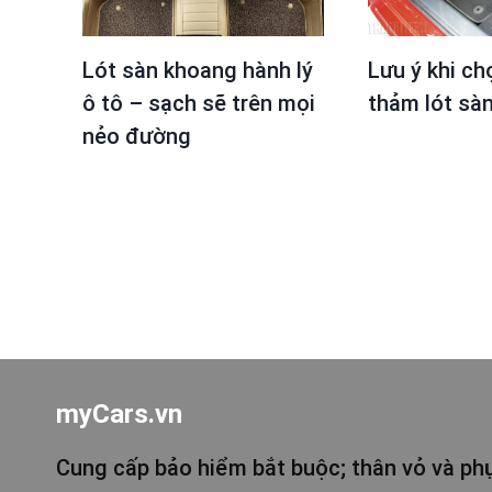
Lót sàn khoang hành lý
Lưu ý khi ch
ô tô – sạch sẽ trên mọi
thảm lót sàn
nẻo đường
myCars.vn
Cung cấp bảo hiểm bắt buộc; thân vỏ và phụ