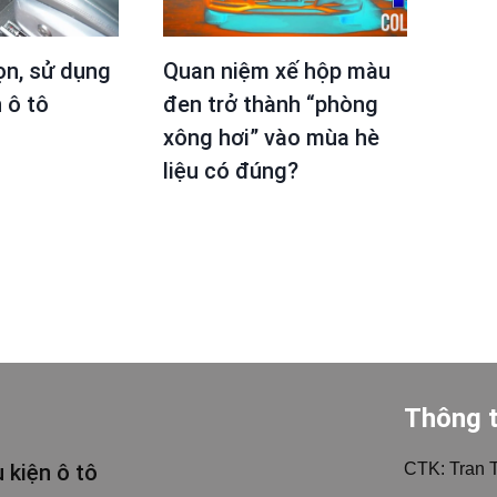
ọn, sử dụng
Quan niệm xế hộp màu
 ô tô
đen trở thành “phòng
xông hơi” vào mùa hè
liệu có đúng?
Thông t
 kiện ô tô
CTK: Tran 