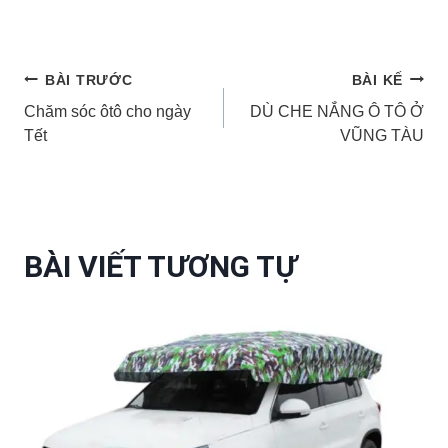
Điều
BÀI TRƯỚC
BÀI KẾ
Chăm sóc ôtô cho ngày
DÙ CHE NẮNG Ô TÔ Ở
hướng
Tết
VŨNG TÀU
bài
viết
BÀI VIẾT TƯƠNG TỰ