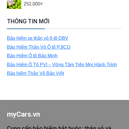
252.000
₫
THÔNG TIN MỚI
Bảo hiểm xe thân vỏ ô tô DBV
Bảo Hiểm Thân Vỏ Ô tô PJICO
Bảo Hiểm Ô tô Bảo Minh
Bảo Hiểm Ô Tô PVI – Vững Tâm Trên Mọi Hành Trình
Bảo hiểm Thân Vỏ Bảo Việt
myCars.vn
Cung cấp bảo hiểm bắt buộc; thân vỏ và