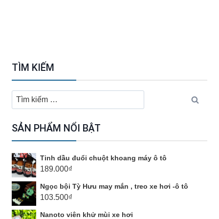
TÌM KIẾM
Tìm
kiếm
cho:
SẢN PHẨM NỔI BẬT
Tinh dầu đuổi chuột khoang máy ô tô
189.000
₫
Ngọc bội Tỳ Hưu may mắn , treo xe hơi -ô tô
103.500
₫
Nanoto viên khử mùi xe hơi