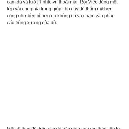
cầm dù và lướt Tinhte.vn thoải mái. Rồi Việc dùng một
lớp vải che phía trong giúp cho cây dù thẩm mỹ hơn
cũng như bền bỉ hơn do không có va chạm vào phần
cấu trúng xương của dù.
Một số thay đổi trên cây dù này giúp anh em thấy tiện lợi