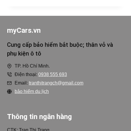
myCars.vn
Cung cấp bảo hiểm bắt buộc; thân vỏ và
phụ kiện ô tô
TP. Hồ Chí Minh.
Điện thoại:
0938 555 693
Email:
tranthitrangch@gmail.com
bảo hiểm du lịch
Thông tin ngân hàng
CTK: Tran Thi Trang