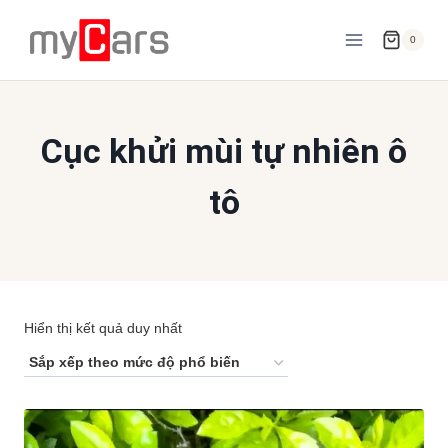
Skip
to
0
content
Cục khửi mùi tự nhiên ô
tô
Hiển thị kết quả duy nhất