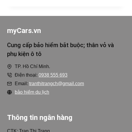
myCars.vn
Cung cấp bảo hiểm bắt buộc; thân vỏ và
phụ kiện ô tô
TP. Hồ Chí Minh.
Điện thoại:
0938 555 693
Email:
tranthitrangch@gmail.com
bảo hiểm du lịch
Thông tin ngân hàng
CTK: Tran Thi Trang