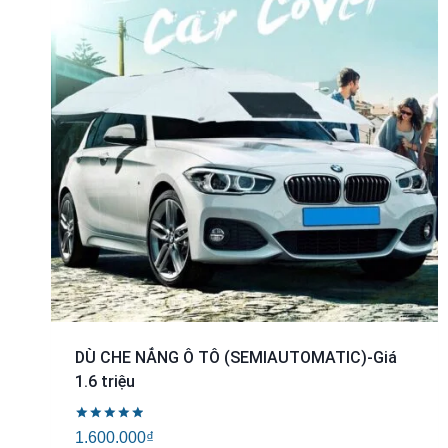
DÙ CHE NẮNG Ô TÔ (SEMIAUTOMATIC)-Giá
1.6 triệu
Được xếp
1.600.000
₫
hạng