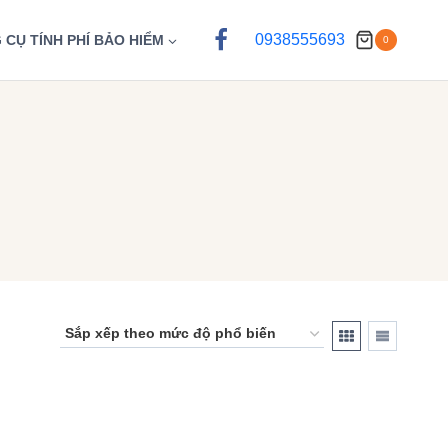
0938555693
 CỤ TÍNH PHÍ BẢO HIỂM
0