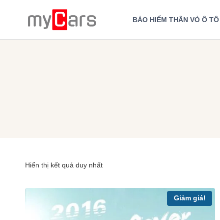
Skip
to
BẢO HIỂM THÂN VỎ Ô TÔ
content
Hiển thị kết quả duy nhất
Giảm giá!