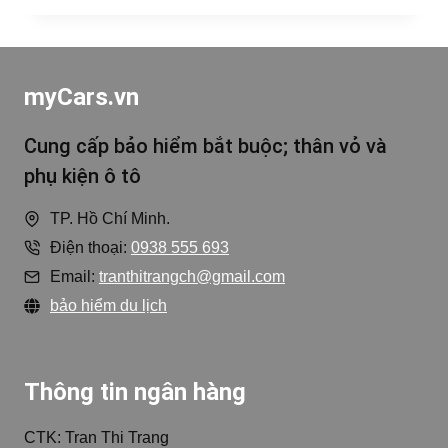
myCars.vn
Cung cấp bảo hiểm bắt buộc; thân vỏ và
phụ kiện ô tô
TP. Hồ Chí Minh.
Điện thoại:
0938 555 693
Email:
tranthitrangch@gmail.com
bảo hiểm du lịch
Thông tin ngân hàng
CTK: Tran Thi Trang