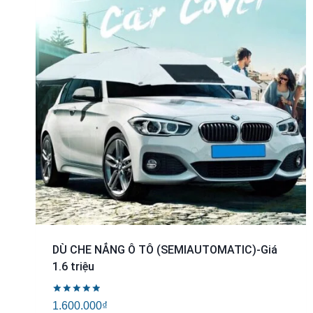
DÙ CHE NẮNG Ô TÔ (SEMIAUTOMATIC)-Giá
1.6 triệu
Được xếp
1.600.000
₫
hạng