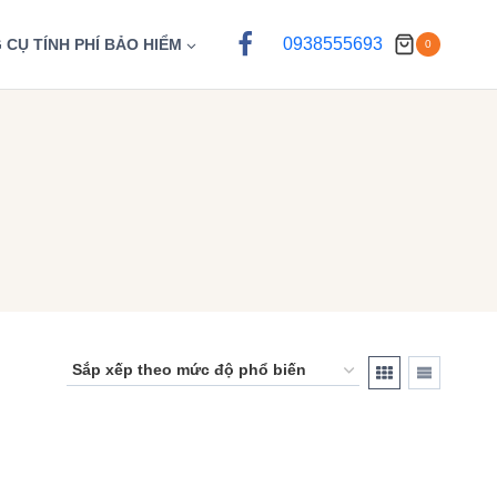
0938555693
 CỤ TÍNH PHÍ BẢO HIỂM
0