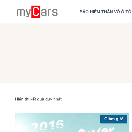
Skip
to
BẢO HIỂM THÂN VỎ Ô TÔ
content
Hiển thị kết quả duy nhất
Giảm giá!