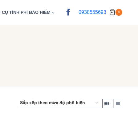
0938555693
 CỤ TÍNH PHÍ BẢO HIỂM
0