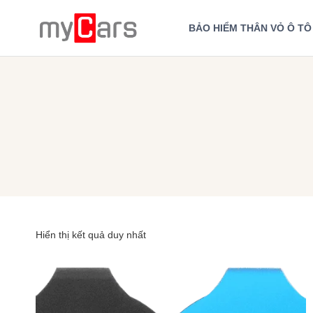
Skip
to
BẢO HIỂM THÂN VỎ Ô TÔ
content
Hiển thị kết quả duy nhất