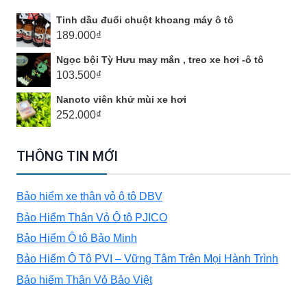
Tinh dầu đuổi chuột khoang máy ô tô
189.000
₫
Ngọc bội Tỳ Hưu may mắn , treo xe hơi -ô tô
103.500
₫
Nanoto viên khử mùi xe hơi
252.000
₫
THÔNG TIN MỚI
Bảo hiểm xe thân vỏ ô tô DBV
Bảo Hiểm Thân Vỏ Ô tô PJICO
Bảo Hiểm Ô tô Bảo Minh
Bảo Hiểm Ô Tô PVI – Vững Tâm Trên Mọi Hành Trình
Bảo hiểm Thân Vỏ Bảo Việt