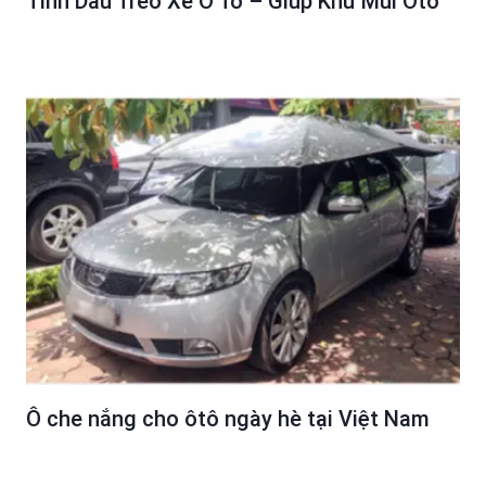
Tinh Dầu Treo Xe Ô Tô – Giúp Khử Mùi Oto
Ô che nắng cho ôtô ngày hè tại Việt Nam