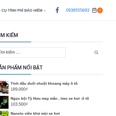
0938555693
 CỤ TÍNH PHÍ BẢO HIỂM
0
ÌM KIẾM
ìm
ếm
o:
ẢN PHẨM NỔI BẬT
Tinh dầu đuổi chuột khoang máy ô tô
189.000
₫
Ngọc bội Tỳ Hưu may mắn , treo xe hơi -ô tô
103.500
₫
Nanoto viên khử mùi xe hơi