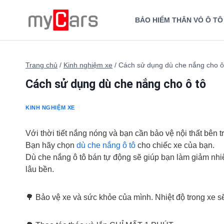
Skip
to
BẢO HIỂM THÂN VỎ Ô TÔ
content
Trang chủ
/
Kinh nghiệm xe
/
Cách sử dụng dù che nắng cho ô
Cách sử dụng dù che nắng cho ô tô
KINH NGHIỆM XE
Với thời tiết nắng nóng và bạn cần bảo vệ nội thất bên
Bạn hãy chọn
dù che nắng ô tô
cho chiếc xe của bạn.
Dù che nắng ô tô bán tự động sẽ giúp bạn làm giảm nhi
lâu bền.
🌳 Bảo vệ xe và sức khỏe của mình. Nhiệt độ trong xe 