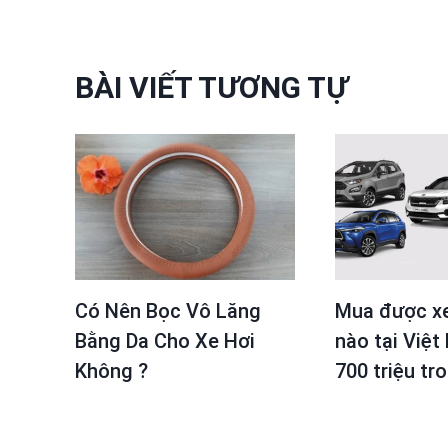
bài
viết
BÀI VIẾT TƯƠNG TỰ
Có Nên Bọc Vô Lăng
Mua được x
Bằng Da Cho Xe Hơi
nào tại Việt
Không ?
700 triệu tr