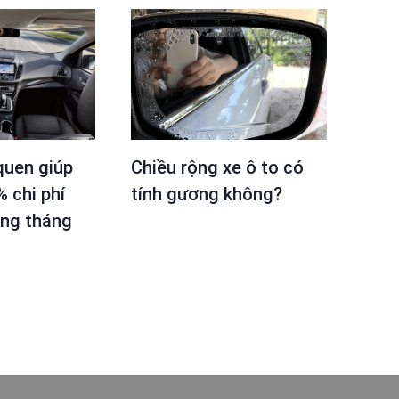
quen giúp
Chiều rộng xe ô to có
% chi phí
tính gương không?
àng tháng