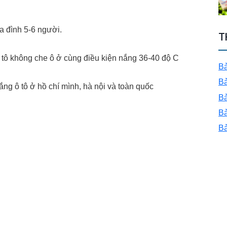
a đình 5-6 người.
T
ô tô không che ô ở cùng điều kiện nắng 36-40 độ C
Bả
Bả
ng ô tô ở hồ chí mình, hà nội và toàn quốc
Bả
Bả
Bả