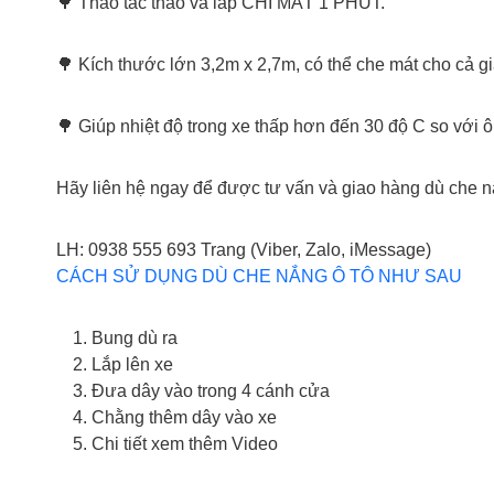
🌳 Thao tác tháo và lắp CHỈ MẤT 1 PHÚT.
🌳 Kích thước lớn 3,2m x 2,7m, có thể che mát cho cả gi
🌳 Giúp nhiệt độ trong xe thấp hơn đến 30 độ C so với 
Hãy liên hệ ngay để được tư vấn và giao hàng dù che nắ
LH: 0938 555 693 Trang (Viber, Zalo, iMessage)
CÁCH SỬ DỤNG DÙ CHE NẮNG Ô TÔ NHƯ SAU
Bung dù ra
Lắp lên xe
Đưa dây vào trong 4 cánh cửa
Chằng thêm dây vào xe
Chi tiết xem thêm Video