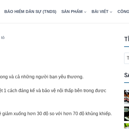
BẢO HIỂM DÂN SỰ (TNDS)
SẢN PHẨM
BÀI VIẾT
CÔNG
 tô
T
T
ki
ch
S
 trong và cả những người bạn yêu thương.
ệt 1 cách đáng kể và bảo vệ nội thấp bên trong được
sẽ giảm xuống hơn 30 độ so với hơn 70 độ khủng khiếp.