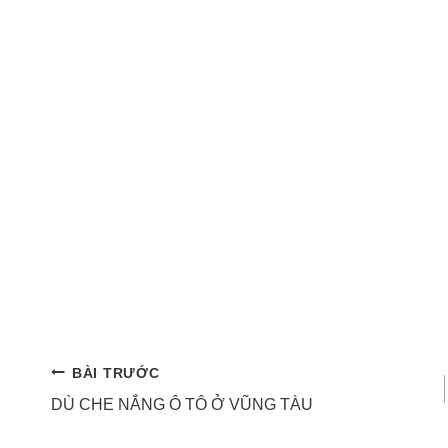
Điều
BÀI TRƯỚC
DÙ CHE NẮNG Ô TÔ Ở VŨNG TÀU
hướng