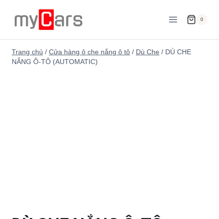
Skip
to
0
content
Trang chủ
/
Cửa hàng ô che nắng ô tô
/
Dù Che
/
DÙ CHE
NẮNG Ô-TÔ (AUTOMATIC)