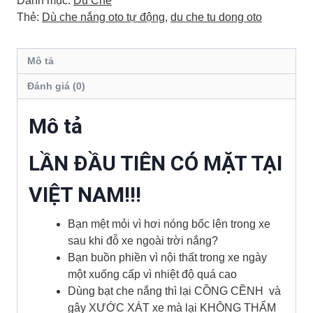
Danh mục:
Dù Che
TÔ
Thẻ:
Dù che nắng oto tự động
,
du che tu dong oto
(AUTOMATIC)
số
Mô tả
lượng
Đánh giá (0)
Mô tả
LẦN ĐẦU TIÊN CÓ MẶT TẠI
VIỆT NAM!!!
Bạn mệt mỏi vì hơi nóng bốc lên trong xe
sau khi đỗ xe ngoài trời nắng?
Bạn buồn phiền vì nội thất trong xe ngày
một xuống cấp vì nhiệt độ quá cao
Dùng bạt che nắng thì lại CỒNG CỀNH và
gây XƯỚC XÁT xe mà lại KHÔNG THẨM