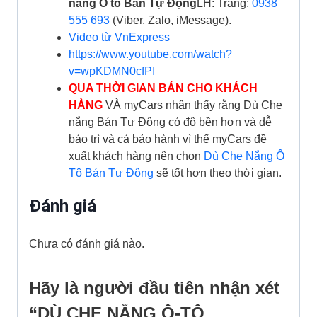
nắng Ô tô Bán Tự Động
LH: Trang:
0938
555 693
(Viber, Zalo, iMessage).
Video từ VnExpress
https://www.youtube.com/watch?
v=wpKDMN0cfPI
QUA THỜI GIAN BÁN CHO KHÁCH
HÀNG
VÀ myCars nhận thấy rằng Dù Che
nắng Bán Tự Động có độ bền hơn và dễ
bảo trì và cả bảo hành vì thế myCars đề
xuất khách hàng nên chọn
Dù Che Nắng Ô
Tô Bán Tự Động
sẽ tốt hơn theo thời gian.
Đánh giá
Chưa có đánh giá nào.
Hãy là người đầu tiên nhận xét
“DÙ CHE NẮNG Ô-TÔ