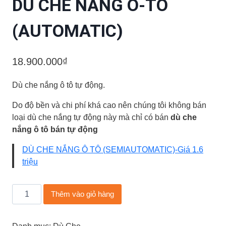
DÙ CHE NẮNG Ô-TÔ
(AUTOMATIC)
18.900.000
₫
Dù che nắng ô tô tự động.
Do độ bền và chi phí khá cao nên chúng tôi không bán
loại dù che nắng tự động này mà chỉ có bán
dù che
nắng ô tô bán tự động
DÙ CHE NẮNG Ô TÔ (SEMIAUTOMATIC)-Giá 1.6
triệu
DÙ
Thêm vào giỏ hàng
CHE
NẮNG
Ô-