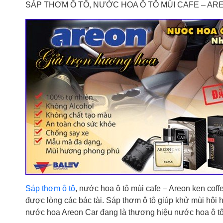
SÁP THƠM Ô TÔ, NƯỚC HOA Ô TÔ MÙI CAFE – AR
Sáp thơm ô tô
, nước hoa ô tô mùi cafe – Areon ken coff
được lòng các bác tài. Sáp thơm ô tô giúp khử mùi hôi h
nước hoa Areon Car đang là thương hiệu nước hoa ô tô số