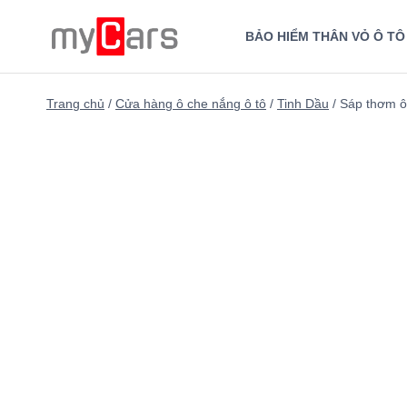
Skip
to
BẢO HIỂM THÂN VỎ Ô TÔ
content
Trang chủ
/
Cửa hàng ô che nắng ô tô
/
Tinh Dầu
/
Sáp thơm ô