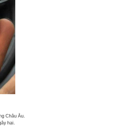
ợng Châu Âu.
ây hại.