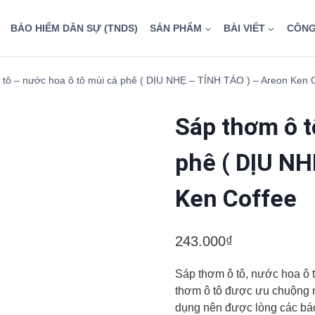
BẢO HIỂM DÂN SỰ (TNDS)
SẢN PHẨM
BÀI VIẾT
CÔNG
 tô – nước hoa ô tô mùi cà phê ( DỊU NHẸ – TỈNH TÁO ) – Areon Ken 
Sáp thơm ô t
phê ( DỊU NH
Ken Coffee
243.000
₫
Sáp thơm ô tô, nước hoa ô t
thơm ô tô được ưu chuộng nh
dụng nên được lòng các bác 