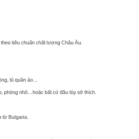
DỊU
NHẸ
-
TỈNH
TÁO
e theo tiêu chuẩn chất lượng Châu Âu.
)
-
Areon
Ken
Coffee
òng, tủ quần áo…
số
lượng
áo, phòng nhỏ…hoặc bất cứ đâu tùy sở thích.
từ Bulgaria.