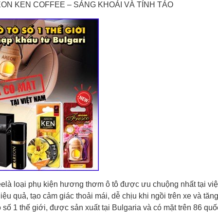
EON KEN COFFEE – SẢNG KHOÁI VÀ TỈNH TÁO
eelà loại phụ kiện hương thơm ô tô được ưu chuộng nhất tại việ
iệu quả, tạo cảm giác thoải mái, dễ chịu khi ngồi trên xe và tă
 1 thế giới, được sản xuất tại Bulgaria và có mặt trên 86 quốc