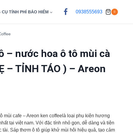
0938555693
 CỤ TÍNH PHÍ BẢO HIỂM
0
Coffee
ô – nước hoa ô tô mùi cà
Ẹ – TỈNH TÁO ) – Areon
ô mùi cafe – Areon ken coffeelà loại phụ kiện hương
ất tại việt nam. Với đặc tính nhỏ gọn, dễ dàng và tiện
tài. Sáp thơm ô tô giúp khử mùi hôi hiệu quả, tạo cảm