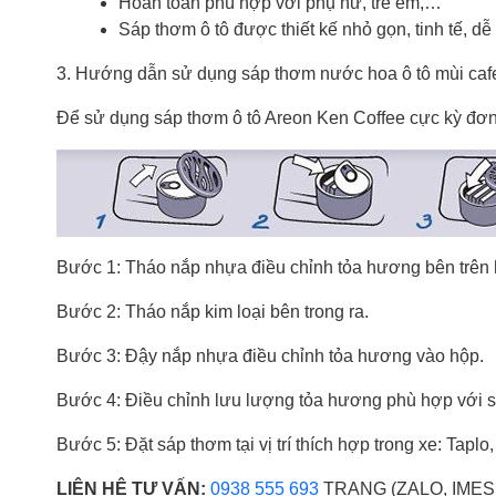
Hoàn toàn phù hợp với phụ nữ, trẻ em,…
Sáp thơm ô tô được thiết kế nhỏ gọn, tinh tế, d
3. Hướng dẫn sử dụng sáp thơm nước hoa ô tô mùi caf
Để sử dụng sáp thơm ô tô Areon Ken Coffee cực kỳ đơn
Bước 1: Tháo nắp nhựa điều chỉnh tỏa hương bên trên 
Bước 2: Tháo nắp kim loại bên trong ra.
Bước 3: Đậy nắp nhựa điều chỉnh tỏa hương vào hộp.
Bước 4: Điều chỉnh lưu lượng tỏa hương phù hợp với sở
Bước 5: Đặt sáp thơm tại vị trí thích hợp trong xe: Tapl
LIÊN HỆ TƯ VẤN:
0938 555 693
TRANG (ZALO, IMES