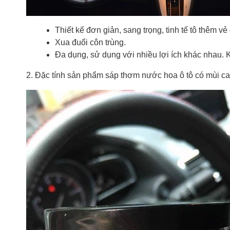
Thiết kế đơn giản, sang trọng, tinh tế tô thêm v
Xua đuổi côn trùng.
Đa dụng, sử dụng với nhiều lợi ích khác nhau. 
2. Đặc tính sản phẩm sáp thơm nước hoa ô tô có mùi ca