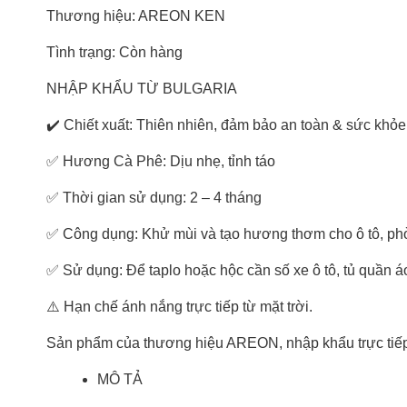
Thương hiệu: AREON KEN
Tình trạng: Còn hàng
NHẬP KHẨU TỪ BULGARIA
✔️ Chiết xuất: Thiên nhiên, đảm bảo an toàn & sức khỏ
✅ Hương Cà Phê: Dịu nhẹ, tỉnh táo
✅ Thời gian sử dụng: 2 – 4 tháng
✅ Công dụng: Khử mùi và tạo hương thơm cho ô tô, ph
✅ Sử dụng: Để taplo hoặc hộc cần số xe ô tô, tủ quần 
⚠️ Hạn chế ánh nắng trực tiếp từ mặt trời.
Sản phẩm của thương hiệu AREON, nhập khẩu trực tiếp 
MÔ TẢ