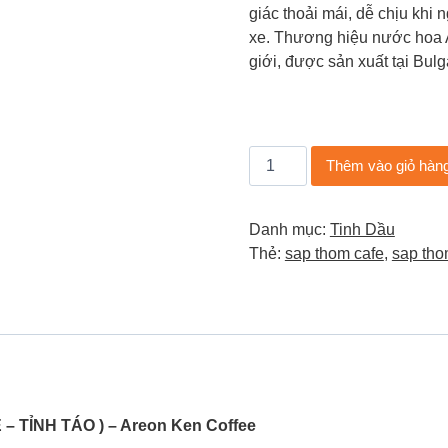
giác thoải mái, dễ chịu khi 
xe. Thương hiệu nước hoa A
giới, được sản xuất tại Bulg
Sáp
Thêm vào giỏ hàn
thơm
ô
tô
Danh mục:
Tinh Dầu
-
Thẻ:
sap thom cafe
,
sap tho
nước
hoa
ô
tô
mùi
cà
phê
Ẹ – TỈNH TÁO ) – Areon Ken Coffee
(