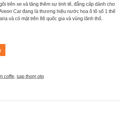
ngồi trên xe và tăng thêm sự tinh tế, đẳng cấp dành cho
reon Car đang là thương hiệu nước hoa ô tô số 1 thế
aria và có mặt trên 86 quốc gia và vùng lãnh thổ.
g
m coffe
,
sap thom oto