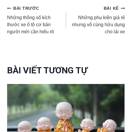
Điều
BÀI TRƯỚC
BÀI KẾ
Những thông số kích
Những phụ kiện giá rẻ
hướng
thước xe ô tô cơ bản
nhưng vô cùng hữu dụng
người mới cần hiểu rõ
cho lái xe
bài
viết
BÀI VIẾT TƯƠNG TỰ