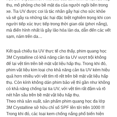
thụ, mô phỏng cho bề mặt da của người ngồi bên trong
xe. Tia UV được coi là tác nhân gây hại cho sức khỏe
và sẽ gây ra những tác hại đặc biệt nghiêm trọng khi con
người tiếp xúc trực tiếp trong thời gian dài (phơi nắng),
mà điển hình nhất là gây lão hóa làn da, dẫn đến các vết
sạm, nám trên da…
Kết quả chiếu tia UV thực tế cho thấy, phim quang học
3M Crystalline có khả năng cản tia UV vượt trội không
để lại vệt tím trên bề mặt vật liệu hấp thụ. Trong khi đó,
phim vật liệu kim loại cho khả năng cản tia UV kém hiệu
quả hơn nhiều với vệt tím rõ rệt trên bề mặt vật liệu hấp
thụ. Còn kính không dán phim bảo vệ thì gần như không
có khả năng chống lại tia UV, với vệt tím rất đậm và rõ
nét hằn sâu trên bề mặt vật liệu hấp thụ.
Theo nhà sản xuất, sản phẩm phim quang học đa lớp
3M Crystalline sở hữu chỉ số SPF lên tới trên 1000 !!!
Trong khi đó, các loại kem chống nắng phổ biến hiện