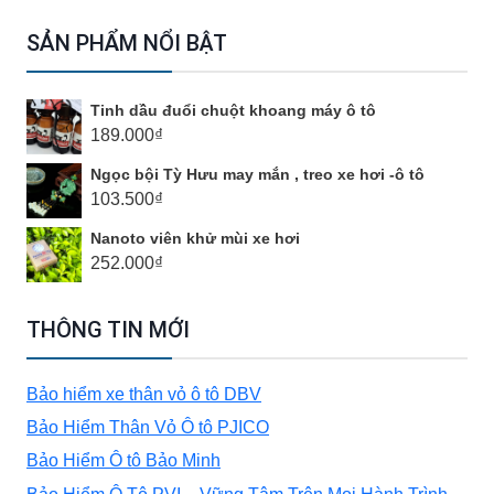
cho:
SẢN PHẨM NỔI BẬT
Tinh dầu đuổi chuột khoang máy ô tô
189.000
₫
Ngọc bội Tỳ Hưu may mắn , treo xe hơi -ô tô
103.500
₫
Nanoto viên khử mùi xe hơi
252.000
₫
THÔNG TIN MỚI
Bảo hiểm xe thân vỏ ô tô DBV
Bảo Hiểm Thân Vỏ Ô tô PJICO
Bảo Hiểm Ô tô Bảo Minh