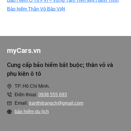
Bảo Hiểm Ô Tô PVI – Vững Tâm Trên Mọi Hành Trình
Bảo hiểm Thân Vỏ Bảo Việt
myCars.vn
Cung cấp bảo hiểm bắt buộc; thân vỏ và
phụ kiện ô tô
TP. Hồ Chí Minh.
Điện thoại:
0938 555 693
Email:
tranthitrangch@gmail.com
bảo hiểm du lịch