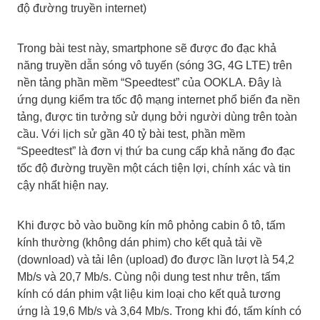
độ đường truyền internet)
Trong bài test này, smartphone sẽ được đo đạc khả
năng truyền dẫn sóng vô tuyến (sóng 3G, 4G LTE) trên
nền tảng phần mềm “Speedtest” của OOKLA. Đây là
ứng dụng kiểm tra tốc độ mạng internet phổ biến đa nền
tảng, được tin tưởng sử dụng bởi người dùng trên toàn
cầu. Với lịch sử gần 40 tỷ bài test, phần mềm
“Speedtest” là đơn vị thứ ba cung cấp khả năng đo đạc
tốc độ đường truyền một cách tiện lợi, chính xác và tin
cậy nhất hiện nay.
Khi được bỏ vào buồng kín mô phỏng cabin ô tô, tấm
kính thường (không dán phim) cho kết quả tải về
(download) và tải lên (upload) đo được lần lượt là 54,2
Mb/s và 20,7 Mb/s. Cùng nội dung test như trên, tấm
kính có dán phim vật liệu kim loại cho kết quả tương
ứng là 19,6 Mb/s và 3,64 Mb/s. Trong khi đó, tấm kính có