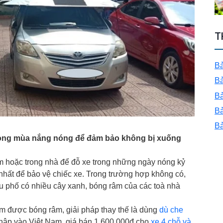
T
Bả
Bả
Bả
Bả
Bả
rong mùa nắng nóng để đảm bảo không bị xuống
m hoặc trong nhà để đỗ xe trong những ngày nóng kỷ
nhất để bảo vệ chiếc xe. Trong trường hợp không có,
u phố có nhiều cây xanh, bóng râm của các toà nhà
m được bóng râm, giải pháp thay thế là dùng
dù che
hập vào Việt Nam, giá bán 1,600,000đ cho
xe 4 chỗ và