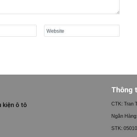
Website
Thông t
 kiện ô tô
CTK: Tran 
Ngân Hàng:
STK: 0501