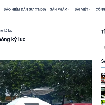
BẢO HIỂM DÂN SỰ (TNDS)
SẢN PHẨM
BÀI VIẾT
CÔNG
g kỷ lục
T
nóng kỷ lục
T
ki
ch
S