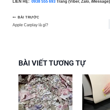
LIÊN HỆ:
0938 555 693
Trang (Viber, Zalo, iMessage)
Điều
BÀI TRƯỚC
Apple Carplay là gì?
hướng
bài
viết
BÀI VIẾT TƯƠNG TỰ