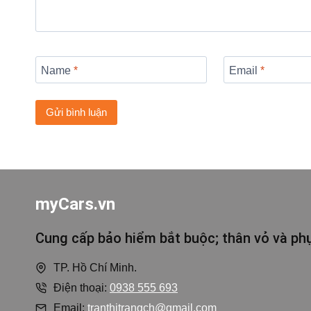
Name
*
Email
*
myCars.vn
Cung cấp bảo hiểm bắt buộc; thân vỏ và phụ
TP. Hồ Chí Minh.
Điện thoại:
0938 555 693
Email:
tranthitrangch@gmail.com