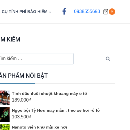
0938555693
 CỤ TÍNH PHÍ BẢO HIỂM
0
ÌM KIẾM
ìm
ếm
o:
ẢN PHẨM NỔI BẬT
Tinh dầu đuổi chuột khoang máy ô tô
189.000
₫
Ngọc bội Tỳ Hưu may mắn , treo xe hơi -ô tô
103.500
₫
Nanoto viên khử mùi xe hơi