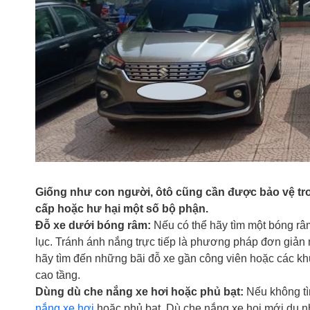
Giống như con người, ôtô cũng cần được bảo vệ t
cấp hoặc hư hại một số bộ phận.
Đỗ xe dưới bóng râm:
Nếu có thể hãy tìm một bóng râ
lục. Tránh ánh nắng trực tiếp là phương pháp đơn giản 
hãy tìm đến những bãi đỗ xe gần công viên hoặc các kh
cao tầng.
Dùng dù che nắng xe hơi hoặc phủ bạt:
Nếu không tì
nắng xe hơi
hoặc phủ bạt. Dù che nắng xe hoi mới du n