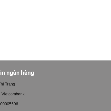
in ngân hàng
Thi Trang
 Vietcombank
000005696