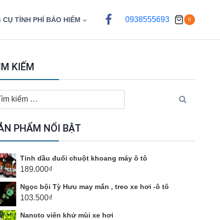
0938555693
 CỤ TÍNH PHÍ BẢO HIỂM
0
ÌM KIẾM
ìm
ếm
o:
ẢN PHẨM NỔI BẬT
Tinh dầu đuổi chuột khoang máy ô tô
189.000
₫
Ngọc bội Tỳ Hưu may mắn , treo xe hơi -ô tô
103.500
₫
Nanoto viên khử mùi xe hơi