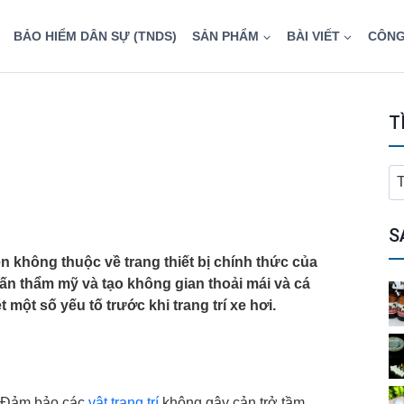
BẢO HIỂM DÂN SỰ (TNDS)
SẢN PHẨM
BÀI VIẾT
CÔNG
T
T
ki
ch
S
ện không thuộc về trang thiết bị chính thức của
hấn thẩm mỹ và tạo không gian thoải mái và cá
một số yếu tố trước khi trang trí xe hơi.
Đảm bảo các
vật trang trí
không gây cản trở tầm