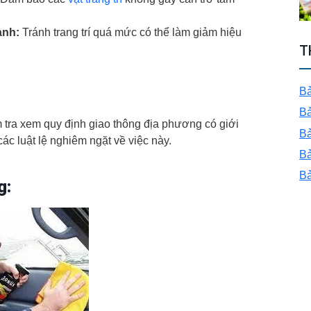
anh:
Tránh trang trí quá mức có thể làm giảm hiệu
T
Bả
Bả
tra xem quy định giao thông địa phương có giới
Bả
các luật lệ nghiêm ngặt về việc này.
Bả
Bả
g: