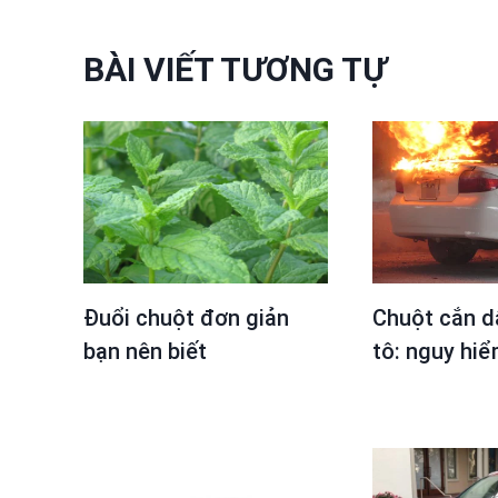
viết
BÀI VIẾT TƯƠNG TỰ
Đuổi chuột đơn giản
Chuột cắn d
bạn nên biết
tô: nguy hiể