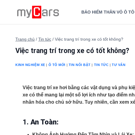
Skip
to
BẢO HIỂM THÂN VỎ Ô TÔ
content
Trang chủ
/
Tin tức
/
Việc trang trí trong xe có tốt không?
Việc trang trí trong xe có tốt không?
KINH NGHIỆM XE
|
Ô TÔ MỚI
|
TIN NỔI BẬT
|
TIN TỨC
|
TƯ VẤN
Việc trang trí xe hơi bằng các vật dụng và phụ ki
xe có thể mang lại một số lợi ích như tạo điểm n
nhân hóa cho chủ sở hữu. Tuy nhiên, cần xem xét 
1.
An Toàn:
Không Ảnh Hưởng Đến Tầm Nhìn và Lái Xe: