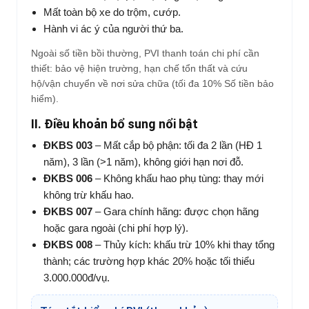
Mất toàn bộ xe do trộm, cướp.
Hành vi ác ý của người thứ ba.
Ngoài số tiền bồi thường, PVI thanh toán chi phí cần
thiết: bảo vệ hiện trường, hạn chế tổn thất và cứu
hộ/vận chuyển về nơi sửa chữa (tối đa 10% Số tiền bảo
hiểm).
II. Điều khoản bổ sung nổi bật
ĐKBS 003
– Mất cắp bộ phận: tối đa 2 lần (HĐ 1
năm), 3 lần (>1 năm), không giới hạn nơi đỗ.
ĐKBS 006
– Không khấu hao phụ tùng: thay mới
không trừ khấu hao.
ĐKBS 007
– Gara chính hãng: được chọn hãng
hoặc gara ngoài (chi phí hợp lý).
ĐKBS 008
– Thủy kích: khấu trừ 10% khi thay tổng
thành; các trường hợp khác 20% hoặc tối thiểu
3.000.000đ/vụ.