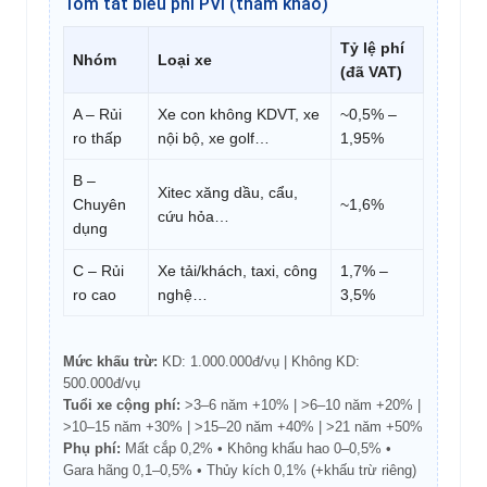
Tóm tắt biểu phí PVI (tham khảo)
Tỷ lệ phí
Nhóm
Loại xe
(đã VAT)
A – Rủi
Xe con không KDVT, xe
~0,5% –
ro thấp
nội bộ, xe golf…
1,95%
B –
Xitec xăng dầu, cẩu,
Chuyên
~1,6%
cứu hỏa…
dụng
C – Rủi
Xe tải/khách, taxi, công
1,7% –
ro cao
nghệ…
3,5%
Mức khấu trừ:
KD: 1.000.000đ/vụ | Không KD:
500.000đ/vụ
Tuổi xe cộng phí:
>3–6 năm +10% | >6–10 năm +20% |
>10–15 năm +30% | >15–20 năm +40% | >21 năm +50%
Phụ phí:
Mất cắp 0,2% • Không khấu hao 0–0,5% •
Gara hãng 0,1–0,5% • Thủy kích 0,1% (+khấu trừ riêng)