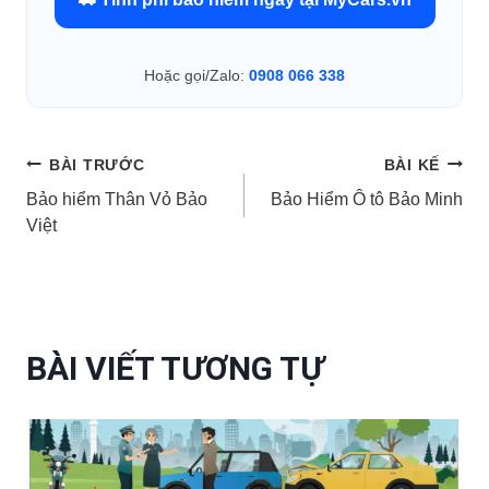
Hoặc gọi/Zalo:
0908 066 338
Điều
BÀI TRƯỚC
BÀI KẾ
Bảo hiểm Thân Vỏ Bảo
Bảo Hiểm Ô tô Bảo Minh
hướng
Việt
bài
viết
BÀI VIẾT TƯƠNG TỰ