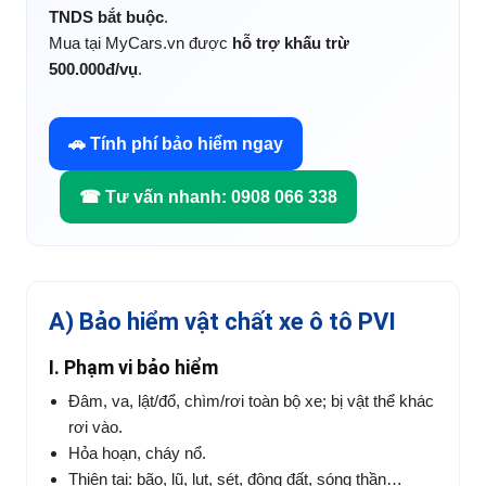
TNDS bắt buộc
.
Mua tại MyCars.vn được
hỗ trợ khấu trừ
500.000đ/vụ
.
🚗 Tính phí bảo hiểm ngay
☎ Tư vấn nhanh: 0908 066 338
A) Bảo hiểm vật chất xe ô tô PVI
I. Phạm vi bảo hiểm
Đâm, va, lật/đổ, chìm/rơi toàn bộ xe; bị vật thể khác
rơi vào.
Hỏa hoạn, cháy nổ.
Thiên tai: bão, lũ, lụt, sét, động đất, sóng thần…