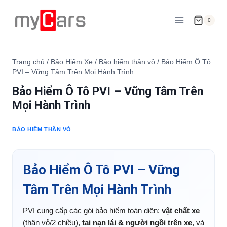
Skip
to
0
content
Trang chủ
/
Bảo Hiểm Xe
/
Bảo hiểm thân vỏ
/
Bảo Hiểm Ô Tô
PVI – Vững Tâm Trên Mọi Hành Trình
Bảo Hiểm Ô Tô PVI – Vững Tâm Trên
Mọi Hành Trình
BẢO HIỂM THÂN VỎ
Bảo Hiểm Ô Tô PVI – Vững
Tâm Trên Mọi Hành Trình
PVI cung cấp các gói bảo hiểm toàn diện:
vật chất xe
(thân vỏ/2 chiều),
tai nạn lái & người ngồi trên xe
, và