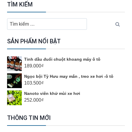
TÌM KIẾM
Tìm
kiếm
cho:
SẢN PHẨM NỔI BẬT
Tinh dầu đuổi chuột khoang máy ô tô
189.000
₫
Ngọc bội Tỳ Hưu may mắn , treo xe hơi -ô tô
103.500
₫
Nanoto viên khử mùi xe hơi
252.000
₫
THÔNG TIN MỚI