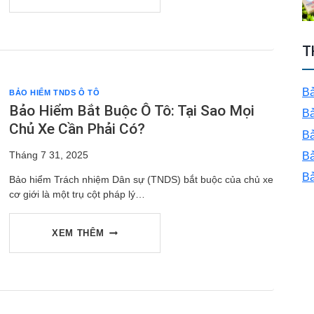
LỢI
T
VƯỢT
Bả
BẢO HIỂM TNDS Ô TÔ
TRỘI
Bảo Hiểm Bắt Buộc Ô Tô: Tại Sao Mọi
Bả
Chủ Xe Cần Phải Có?
Bả
CỦA
Tháng 7 31, 2025
Bả
Bả
Bảo hiểm Trách nhiệm Dân sự (TNDS) bắt buộc của chủ xe
BẢO
cơ giới là một trụ cột pháp lý…
HIỂM
BẢO
XEM THÊM
BẮT
HIỂM
BUỘC
BẮT