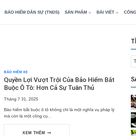
BẢO HIỂM DÂN SỰ (TNDS)
SẢN PHẨM
BÀI VIẾT
CÔNG
T
T
ki
BẢO HIỂM XE
ch
S
Quyền Lợi Vượt Trội Của Bảo Hiểm Bắt
Buộc Ô Tô: Hơn Cả Sự Tuân Thủ
Tháng 7 31, 2025
Bảo hiểm bắt buộc ô tô không chỉ là một nghĩa vụ pháp lý
mà còn là một công cụ…
QUYỀN
XEM THÊM