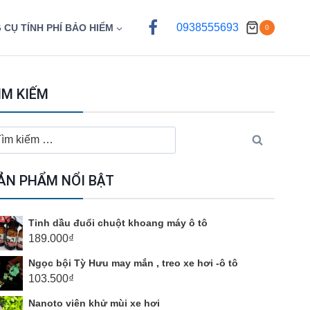
0938555693
 CỤ TÍNH PHÍ BẢO HIỂM
0
ÌM KIẾM
ìm
ếm
o:
ẢN PHẨM NỔI BẬT
Tinh dầu đuổi chuột khoang máy ô tô
189.000
₫
Ngọc bội Tỳ Hưu may mắn , treo xe hơi -ô tô
103.500
₫
Nanoto viên khử mùi xe hơi