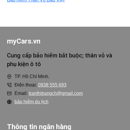
HƠI
myCars.vn
Cung cấp bảo hiểm bắt buộc; thân vỏ và
phụ kiện ô tô
TP. Hồ Chí Minh.
Điện thoại:
0938 555 693
Email:
tranthitrangch@gmail.com
bảo hiểm du lịch
Thông tin ngân hàng