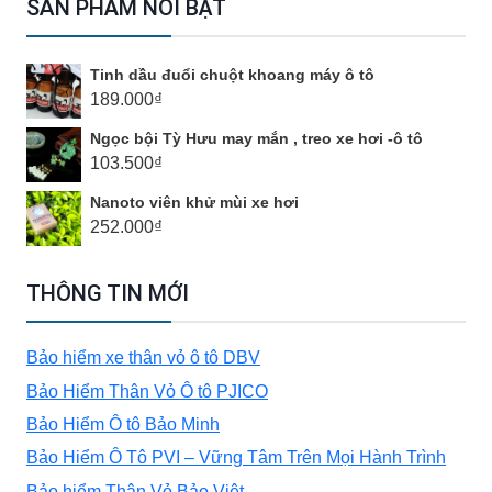
SẢN PHẨM NỔI BẬT
NÓNG
Tinh dầu đuổi chuột khoang máy ô tô
–
189.000
₫
Ngọc bội Tỳ Hưu may mắn , treo xe hơi -ô tô
CHỐNG
103.500
₫
Nanoto viên khử mùi xe hơi
MƯA
252.000
₫
CHO
THÔNG TIN MỚI
Ô
Bảo hiểm xe thân vỏ ô tô DBV
Bảo Hiểm Thân Vỏ Ô tô PJICO
TÔ
Bảo Hiểm Ô tô Bảo Minh
Bảo Hiểm Ô Tô PVI – Vững Tâm Trên Mọi Hành Trình
XE
Bảo hiểm Thân Vỏ Bảo Việt