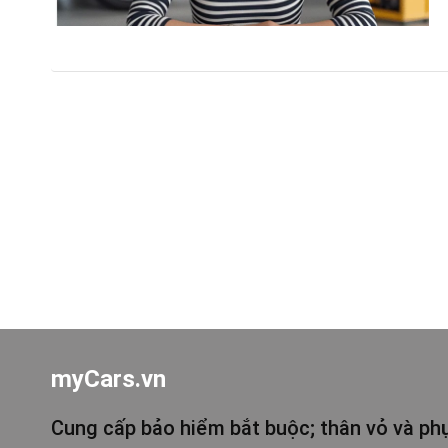
myCars.vn
Cung cấp bảo hiểm bắt buộc; thân vỏ và phụ