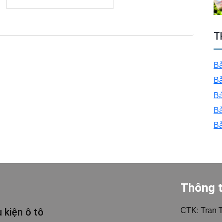
DẪN
T
CHI
Bả
TIẾT
Bả
Bả
CÁCH
Bả
Bả
TÍNH
PHÍ
Thông t
BẢO
 kiện ô tô
CTK: Tran 
HIỂM