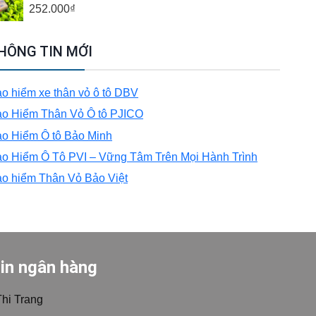
252.000
₫
HÔNG TIN MỚI
o hiểm xe thân vỏ ô tô DBV
o Hiểm Thân Vỏ Ô tô PJICO
o Hiểm Ô tô Bảo Minh
o Hiểm Ô Tô PVI – Vững Tâm Trên Mọi Hành Trình
o hiểm Thân Vỏ Bảo Việt
in ngân hàng
Thi Trang