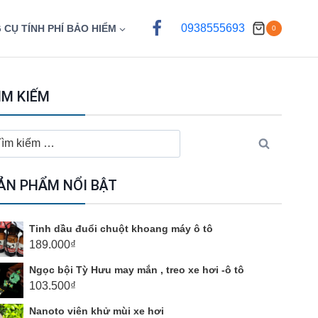
0938555693
 CỤ TÍNH PHÍ BẢO HIỂM
0
ÌM KIẾM
ìm
ếm
o:
ẢN PHẨM NỔI BẬT
Tinh dầu đuổi chuột khoang máy ô tô
189.000
₫
Ngọc bội Tỳ Hưu may mắn , treo xe hơi -ô tô
103.500
₫
Nanoto viên khử mùi xe hơi