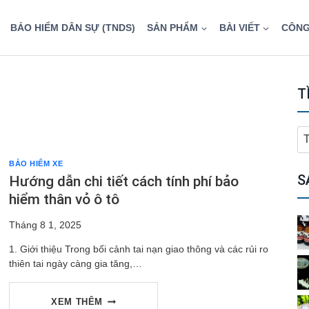
BẢO HIỂM DÂN SỰ (TNDS)
SẢN PHẨM
BÀI VIẾT
CÔNG
T
T
ki
BẢO HIỂM XE
ch
S
Hướng dẫn chi tiết cách tính phí bảo
hiểm thân vỏ ô tô
Tháng 8 1, 2025
1. Giới thiệu Trong bối cảnh tai nạn giao thông và các rủi ro
thiên tai ngày càng gia tăng,…
HƯỚNG
XEM THÊM