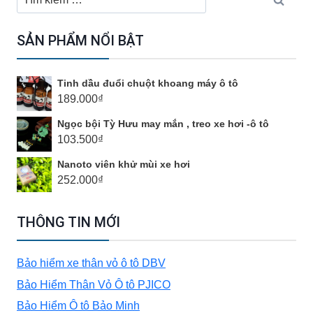
kiếm
NẮNG
cho:
SẢN PHẨM NỔI BẬT
NÓNG
Tinh dầu đuổi chuột khoang máy ô tô
–
189.000
₫
Ngọc bội Tỳ Hưu may mắn , treo xe hơi -ô tô
CHỐNG
103.500
₫
Nanoto viên khử mùi xe hơi
MƯA
252.000
₫
CHO
THÔNG TIN MỚI
Ô
Bảo hiểm xe thân vỏ ô tô DBV
Bảo Hiểm Thân Vỏ Ô tô PJICO
TÔ
Bảo Hiểm Ô tô Bảo Minh