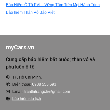
Bảo Hiểm Ô Tô PVI – Vững Tâm Trên Mọi Hành Trình
XE
Bảo hiểm Thân Vỏ Bảo Việt
HƠI
myCars.vn
Cung cấp bảo hiểm bắt buộc; thân vỏ và
phụ kiện ô tô
TP. Hồ Chí Minh.
Điện thoại:
0938 555 693
Email:
tranthitrangch@gmail.com
bảo hiểm du lịch