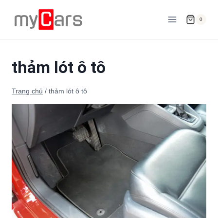
Skip
to
0
content
thảm lót ô tô
Trang chủ
/
thảm lót ô tô