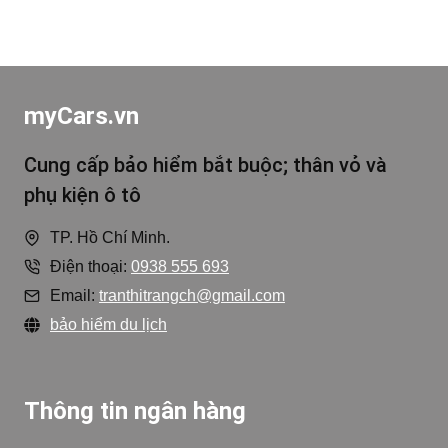
myCars.vn
Cung cấp bảo hiểm bắt buộc; thân vỏ và
phụ kiện ô tô
TP. Hồ Chí Minh.
Điện thoại:
0938 555 693
Email:
tranthitrangch@gmail.com
bảo hiểm du lịch
Thông tin ngân hàng