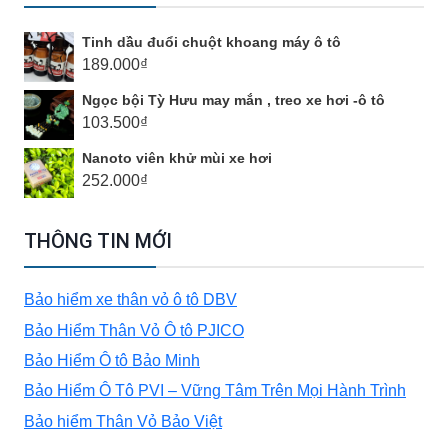
TÔ
Tinh dầu đuổi chuột khoang máy ô tô
TỪ
189.000
₫
Ngọc bội Tỳ Hưu may mắn , treo xe hơi -ô tô
A
103.500
₫
Nanoto viên khử mùi xe hơi
ĐẾN
252.000
₫
Z
THÔNG TIN MỚI
Bảo hiểm xe thân vỏ ô tô DBV
Bảo Hiểm Thân Vỏ Ô tô PJICO
Bảo Hiểm Ô tô Bảo Minh
Bảo Hiểm Ô Tô PVI – Vững Tâm Trên Mọi Hành Trình
Bảo hiểm Thân Vỏ Bảo Việt