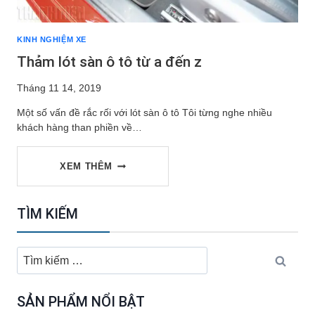
KINH NGHIỆM XE
Thảm lót sàn ô tô từ a đến z
Tháng 11 14, 2019
Một số vấn đề rắc rối với lót sàn ô tô Tôi từng nghe nhiều
khách hàng than phiền về…
THẢM
XEM THÊM
LÓT
TÌM KIẾM
SÀN
Tìm
kiếm
Ô
cho:
SẢN PHẨM NỔI BẬT