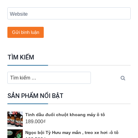
Website
TÌM KIẾM
Tìm
kiếm
cho:
SẢN PHẨM NỔI BẬT
Tinh dầu đuổi chuột khoang máy ô tô
189.000
₫
Ngọc bội Tỳ Hưu may mắn , treo xe hơi -ô tô