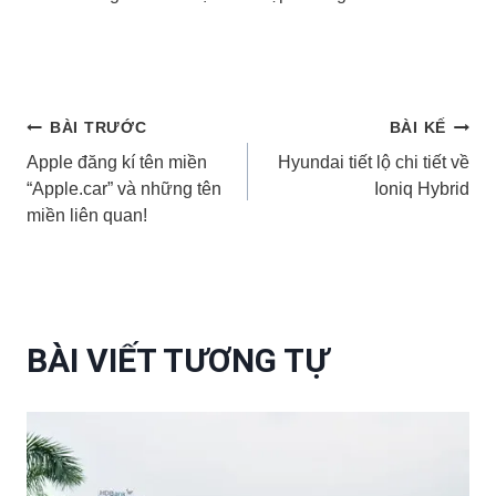
Điều
BÀI TRƯỚC
BÀI KẾ
Apple đăng kí tên miền
Hyundai tiết lộ chi tiết về
hướng
“Apple.car” và những tên
Ioniq Hybrid
miền liên quan!
bài
viết
BÀI VIẾT TƯƠNG TỰ