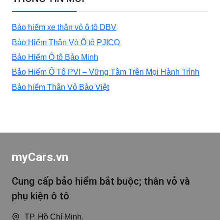
Bảo hiểm xe thân vỏ ô tô DBV
Bảo Hiểm Thân Vỏ Ô tô PJICO
Bảo Hiểm Ô tô Bảo Minh
Bảo Hiểm Ô Tô PVI – Vững Tâm Trên Mọi Hành Trình
Bảo hiểm Thân Vỏ Bảo Việt
myCars.vn
Cung cấp bảo hiểm bắt buộc; thân vỏ và
phụ kiện ô tô
TP. Hồ Chí Minh.