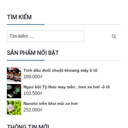
TÌM KIẾM
Tìm
kiếm
cho:
SẢN PHẨM NỔI BẬT
Tinh dầu đuổi chuột khoang máy ô tô
189.000
₫
Ngọc bội Tỳ Hưu may mắn , treo xe hơi -ô tô
103.500
₫
Nanoto viên khử mùi xe hơi
252.000
₫
THÔNG TIN MỚI