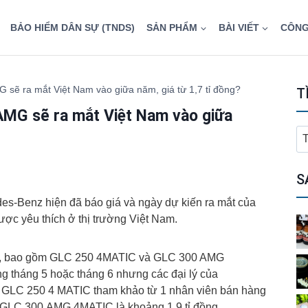
BẢO HIỂM DÂN SỰ (TNDS)
SẢN PHẨM
BÀI VIẾT
CÔNG
ẽ ra mắt Việt Nam vào giữa năm, giá từ 1,7 tỉ đồng?
T
MG sẽ ra mắt Việt Nam vào giữa
T
ki
ch
S
des-Benz hiện đã báo giá và ngày dự kiến ra mắt của
ợc yêu thích ở thị trường Việt Nam.
ra, bao gồm GLC 250 4MATIC và GLC 300 AMG
g tháng 5 hoặc tháng 6 nhưng các đại lý của
n GLC 250 4 MATIC tham khảo từ 1 nhân viên bán hàng
n GLC 300 AMG 4MATIC là khoảng 1,9 tỉ đồng.