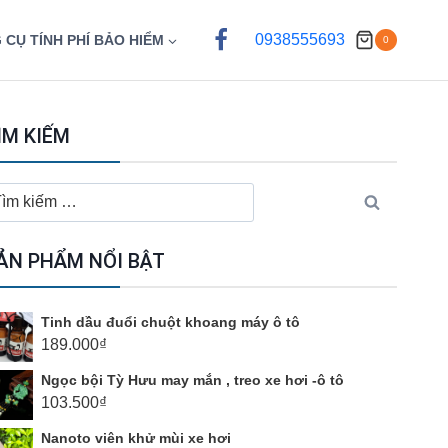
0938555693
 CỤ TÍNH PHÍ BẢO HIỂM
0
ÌM KIẾM
ìm
ếm
o:
ẢN PHẨM NỔI BẬT
Tinh dầu đuổi chuột khoang máy ô tô
189.000
₫
Ngọc bội Tỳ Hưu may mắn , treo xe hơi -ô tô
103.500
₫
Nanoto viên khử mùi xe hơi