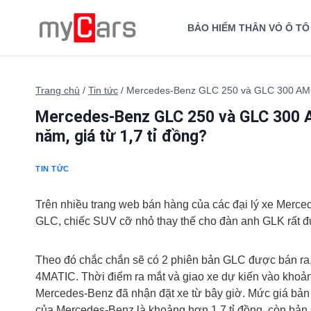
Skip
to
BẢO HIỂM THÂN VỎ Ô TÔ
content
Trang chủ
/
Tin tức
/
Mercedes-Benz GLC 250 và GLC 300 AMG s
Mercedes-Benz GLC 250 và GLC 300 A
năm, giá từ 1,7 tỉ đồng?
TIN TỨC
Trên nhiều trang web bán hàng của các đại lý xe Merce
GLC, chiếc SUV cỡ nhỏ thay thế cho đàn anh GLK rất đư
Theo đó chắc chắn sẽ có 2 phiên bản GLC được bán 
4MATIC. Thời điểm ra mắt và giao xe dự kiến vào khoản
Mercedes-Benz đã nhận đặt xe từ bây giờ. Mức giá bả
của Mercedes-Benz là khoảng hơn 1,7 tỉ đồng, còn bả