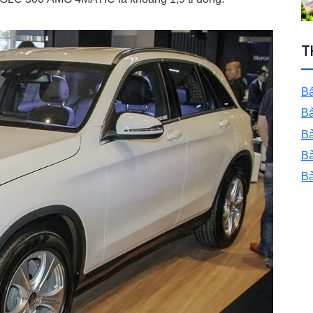
T
Bả
Bả
Bả
Bả
Bả