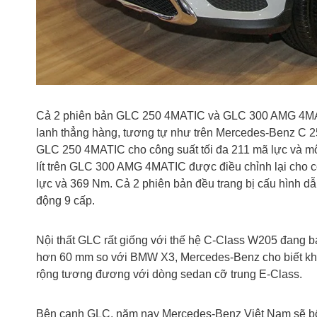
Cả 2 phiên bản GLC 250 4MATIC và GLC 300 AMG 4MATIC
lanh thẳng hàng, tương tự như trên Mercedes-Benz C 25
GLC 250 4MATIC cho công suất tối đa 211 mã lực và m
lít trên GLC 300 AMG 4MATIC được điều chỉnh lại cho c
lực và 369 Nm. Cả 2 phiên bản đều trang bị cấu hình d
động 9 cấp.
Nội thất GLC rất giống với thế hệ C-Class W205 đang bán
hơn 60 mm so với BMW X3, Mercedes-Benz cho biết kh
rộng tương đương với dòng sedan cỡ trung E-Class.
Bên cạnh GLC, năm nay Mercedes-Benz Việt Nam sẽ b