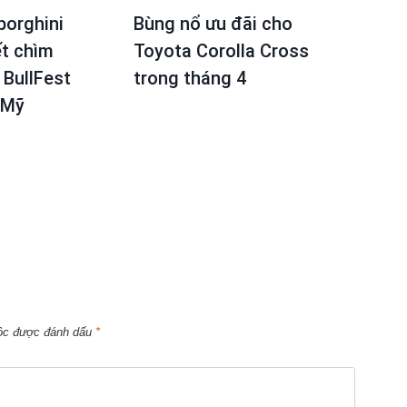
borghini
Bùng nổ ưu đãi cho
ết chìm
Toyota Corolla Cross
 BullFest
trong tháng 4
 Mỹ
uộc được đánh dấu
*