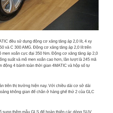
 đều sử dụng động cơ xăng tăng áp 2,0 lít, 4 xy
0 và C 300 AMG. Động cơ xăng tăng áp 2,0 lít trên
ô men xoắn cực đại 350 Nm. Động cơ xăng tăng áp 2,0
ông suất và mô men xoắn cao hơn, lần lượt là 245 mã
ẫn động 4 bánh toàn thời gian 4MATIC và hộp số tự
 trên thị trường hiện nay. Với chiều dài cơ sở dài
oảng không gian để chân ở hàng ghế thứ 2 của GLC
ổ sung thêm mẫu GLS để hoàn thiện các dòng SUV