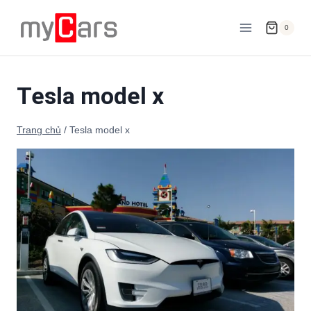
Skip
to
0
content
Tesla model x
Trang chủ
/
Tesla model x