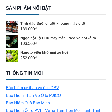
ĐỊNH
cho:
SẢN PHẨM NỔI BẬT
CHIẾC
Tinh dầu đuổi chuột khoang máy ô tô
MPV
189.000
₫
Ngọc bội Tỳ Hưu may mắn , treo xe hơi -ô tô
CỦA
103.500
₫
Nanoto viên khử mùi xe hơi
TESLA
252.000
₫
SẼ
THÔNG TIN MỚI
ĐƯỢC
Bảo hiểm xe thân vỏ ô tô DBV
Bảo Hiểm Thân Vỏ Ô tô PJICO
PHÁT
Bảo Hiểm Ô tô Bảo Minh
Bảo Hiểm Ô Tô PVI – Vững Tâm Trên Mọi Hành Trình
TRIỂN